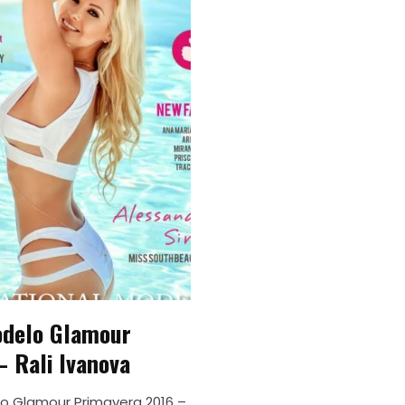
odelo Glamour
– Rali Ivanova
o Glamour Primavera 2016 –