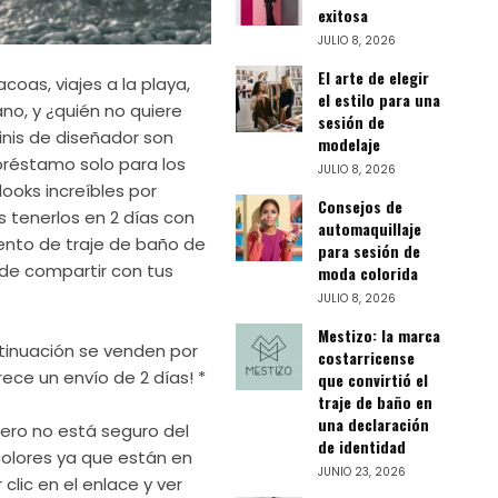
exitosa
JULIO 8, 2026
El arte de elegir
coas, viajes a la playa,
el estilo para una
no, y ¿quién no quiere
sesión de
ikinis de diseñador son
modelaje
 préstamo solo para los
JULIO 8, 2026
looks increíbles por
Consejos de
 tenerlos en 2 días con
automaquillaje
ento de traje de baño de
para sesión de
 de compartir con tus
moda colorida
JULIO 8, 2026
Mestizo: la marca
tinuación se venden por
costarricense
ce un envío de 2 días! *
que convirtió el
traje de baño en
una declaración
pero no está seguro del
de identidad
 colores ya que están en
JUNIO 23, 2026
lic en el enlace y ver