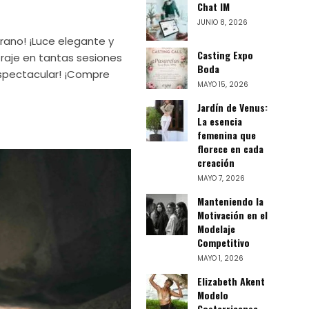
Chat IM
JUNIO 8, 2026
erano! ¡Luce elegante y
Casting Expo
traje en tantas sesiones
Boda
spectacular! ¡Compre
MAYO 15, 2026
Jardín de Venus:
La esencia
femenina que
florece en cada
creación
MAYO 7, 2026
Manteniendo la
Motivación en el
Modelaje
Competitivo
MAYO 1, 2026
Elizabeth Akent
Modelo
Costarricense