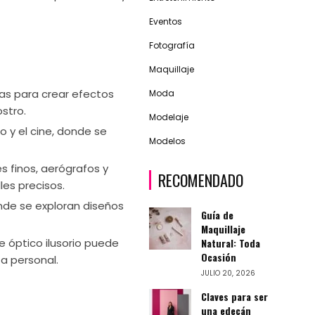
Eventos
Fotografía
Maquillaje
icas para crear efectos
Moda
ostro.
Modelaje
ro y el cine, donde se
Modelos
 finos, aerógrafos y
RECOMENDADO
les precisos.
onde se exploran diseños
Guía de
Maquillaje
Natural: Toda
e óptico ilusorio puede
Ocasión
za personal.
JULIO 20, 2026
Claves para ser
una edecán