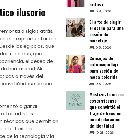
exitosa
tico ilusorio
JULIO 8, 2026
El arte de elegir
el estilo para una
e remonta a siglos atrás,
sesión de
zaron a experimentar con
modelaje
Desde los egipcios, que
JULIO 8, 2026
ta los romanos, que
Consejos de
apariencia, el deseo de
automaquillaje
n la humanidad. Sin
para sesión de
pticas a través del
moda colorida
 convirtiéndose en una
JULIO 8, 2026
Mestizo: la marca
costarricense
o comenzó a ganar
que convirtió el
traje de baño en
o. Los artistas de
una declaración
n técnicas que permitían
de identidad
iento, heridas o
JUNIO 23, 2026
e de la tecnología y la