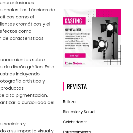
enerar ilusiones
sionales. Las técnicas de
cíficos como el
ientes cromáticos y el
r efectos como
 de características
 conocimientos sobre
os de diseño gráfico. Este
dustrias incluyendo
otografía artística y
REVISTA
e productos
de alta pigmentación,
Belleza
antizar la durabilidad del
Bienestar y Salud
Celebridades
s sociales y
do a su impacto visual y
Entretenimiento