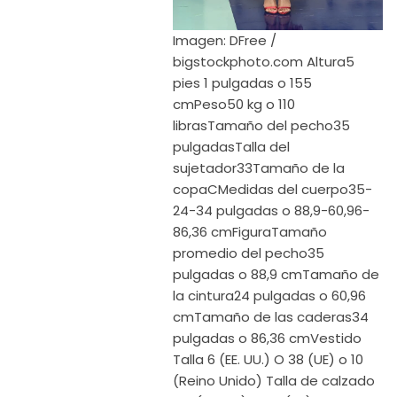
Imagen: DFree /
bigstockphoto.com Altura5
pies 1 pulgadas o 155
cmPeso50 kg o 110
librasTamaño del pecho35
pulgadasTalla del
sujetador33Tamaño de la
copaCMedidas del cuerpo35-
24-34 pulgadas o 88,9-60,96-
86,36 cmFiguraTamaño
promedio del pecho35
pulgadas o 88,9 cmTamaño de
la cintura24 pulgadas o 60,96
cmTamaño de las caderas34
pulgadas o 86,36 cmVestido
Talla 6 (EE. UU.) O 38 (UE) o 10
(Reino Unido) Talla de calzado