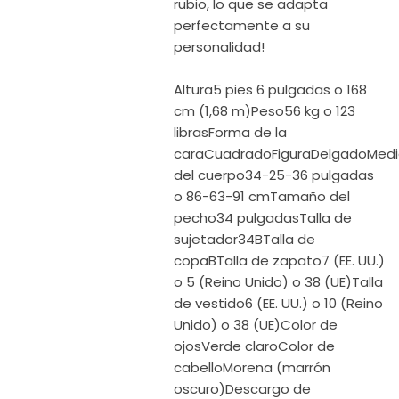
rubio, lo que se adapta
perfectamente a su
personalidad!
Altura5 pies 6 pulgadas o 168
cm (1,68 m)Peso56 kg o 123
librasForma de la
caraCuadradoFiguraDelgadoMed
del cuerpo34-25-36 pulgadas
o 86-63-91 cmTamaño del
pecho34 pulgadasTalla de
sujetador34BTalla de
copaBTalla de zapato7 (EE. UU.)
o 5 (Reino Unido) o 38 (UE)Talla
de vestido6 (EE. UU.) o 10 (Reino
Unido) o 38 (UE)Color de
ojosVerde claroColor de
cabelloMorena (marrón
oscuro)Descargo de