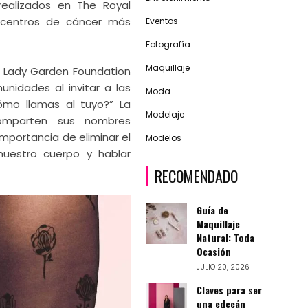
realizados en The Royal
 centros de cáncer más
Eventos
Fotografía
Maquillaje
e Lady Garden Foundation
nidades al invitar a las
Moda
ómo llamas al tuyo?” La
Modelaje
omparten sus nombres
importancia de eliminar el
Modelos
uestro cuerpo y hablar
RECOMENDADO
Guía de
Maquillaje
Natural: Toda
Ocasión
JULIO 20, 2026
Claves para ser
una edecán