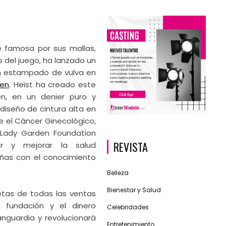
 famosa por sus mallas,
s del juego, ha lanzado un
on estampado de vulva en
den
. Heist ha creado este
, en un denier puro y
 diseño de cintura alta en
e el Cáncer Ginecológico,
 Lady Garden Foundation
REVISTA
r y mejorar la salud
iñas con el conocimiento
Belleza
Bienestar y Salud
etas de todas las ventas
fundación y el dinero
Celebridades
nguardia y revolucionará
Entretenimiento