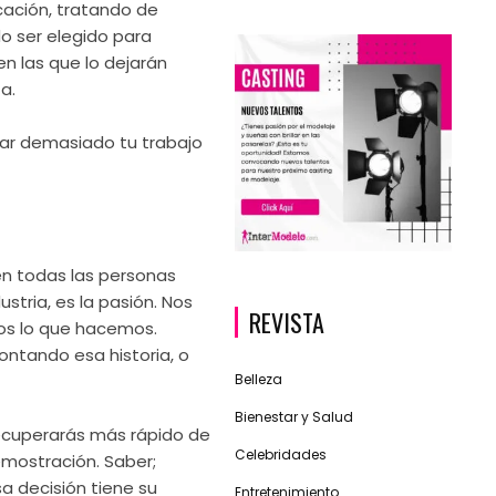
cación, tratando de
o ser elegido para
n las que lo dejarán
a.
car demasiado tu trabajo
n todas las personas
tria, es la pasión. Nos
REVISTA
s lo que hacemos.
ntando esa historia, o
Belleza
Bienestar y Salud
 recuperarás más rápido de
Celebridades
emostración. Saber;
a decisión tiene su
Entretenimiento