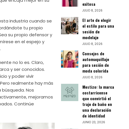
 que encaja mejor en su
exitosa
JULIO 8, 2026
El arte de elegir
esta industria cuando se
el estilo para una
cordándote tu propio
sesión de
Sea su propio defensor y
modelaje
mírese en el espejo y
JULIO 8, 2026
.
Consejos de
automaquillaje
ente no lo es. Claro,
para sesión de
rca y ser conocidos.
moda colorida
io y poder vivir
JULIO 8, 2026
Pero realmente hay más
Mestizo: la marca
a búsqueda. Nos
costarricense
 activamente, mejoramos
que convirtió el
ados. Continúe
traje de baño en
una declaración
de identidad
JUNIO 23, 2026