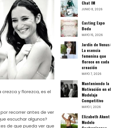
Chat IM
JUNIO 8, 2026
Casting Expo
Boda
MAYO 15, 2026
Jardín de Venus:
La esencia
femenina que
florece en cada
creación
MAYO 7, 2026
Manteniendo la
Motivación en el
 crezca y florezca, es el
Modelaje
Competitivo
MAYO 1, 2026
por recorrer antes de ver
Elizabeth Akent
 que escuchar algunos?
Modelo
ntes de que pueda ver que
Costarricense