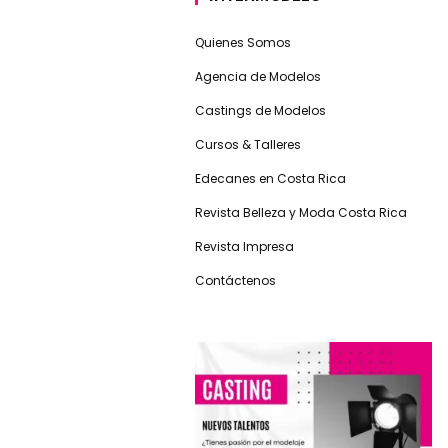
Quienes Somos
Agencia de Modelos
Castings de Modelos
Cursos & Talleres
Edecanes en Costa Rica
Revista Belleza y Moda Costa Rica
Revista Impresa
Contáctenos