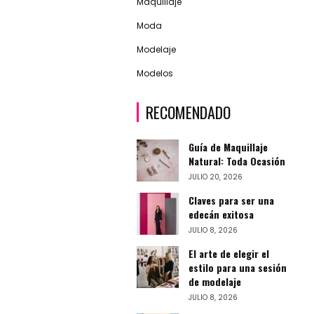
Maquillaje
Moda
Modelaje
Modelos
RECOMENDADO
Guía de Maquillaje
Natural: Toda Ocasión
JULIO 20, 2026
Claves para ser una
edecán exitosa
JULIO 8, 2026
El arte de elegir el
estilo para una sesión
de modelaje
JULIO 8, 2026