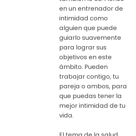
en un entrenador de
intimidad como
alguien que puede
guiarlo suavemente
para lograr sus
objetivos en este
ámbito. Pueden
trabajar contigo, tu
pareja o ambos, para
que puedas tener la
mejor intimidad de tu
vida.
El tema de la salud