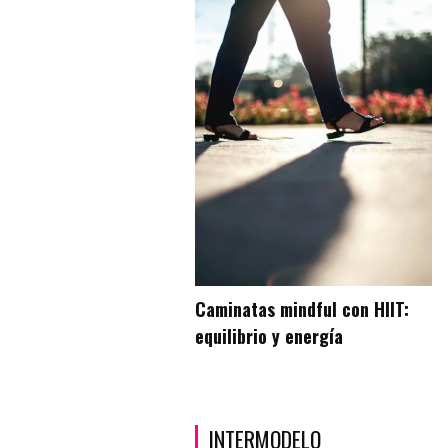
Caminatas mindful con HIIT:
equilibrio y energía
INTERMODELO