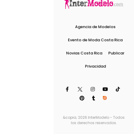
Agencia de Modelos
Evento de Moda Costa Rica
Novias Costa Rica
Publicar
Privacidad
&copia; 2026 InterModelo - Todos
los derechos reservados.