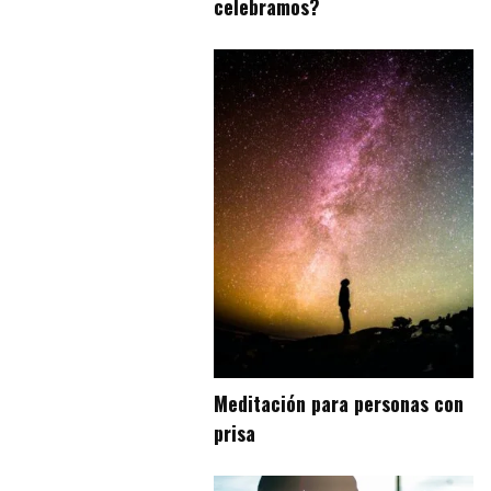
celebramos?
Meditación para personas con
prisa