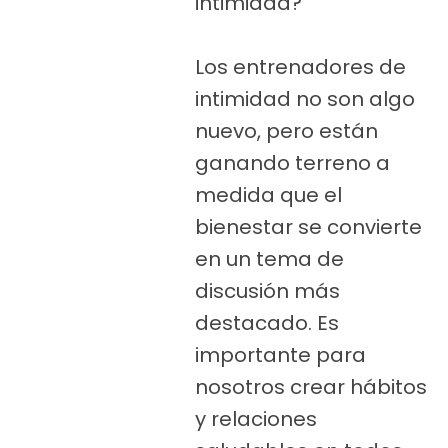
intimidad?
Los entrenadores de
intimidad no son algo
nuevo, pero están
ganando terreno a
medida que el
bienestar se convierte
en un tema de
discusión más
destacado. Es
importante para
nosotros crear hábitos
y relaciones