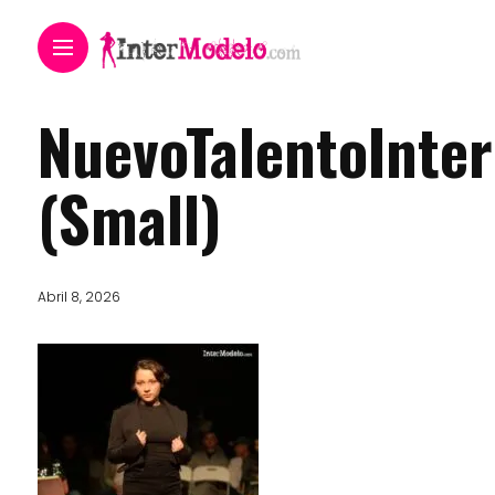
NuevoTalentoInte
(Small)
Abril 8, 2026