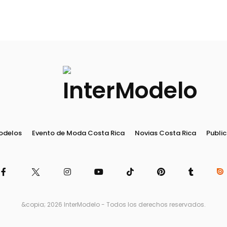
odelos
Evento de Moda Costa Rica
Novias Costa Rica
Public
&copia; 2026 InterModelo - Todos los derechos reservados.