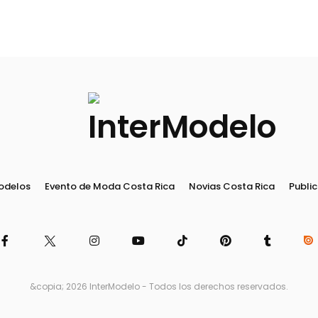
odelos
Evento de Moda Costa Rica
Novias Costa Rica
Public
&copia; 2026 InterModelo - Todos los derechos reservados.