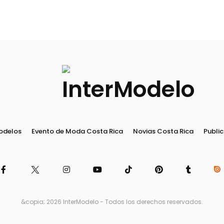
odelos
Evento de Moda Costa Rica
Novias Costa Rica
Public
&copia; 2026 InterModelo - Todos los derechos reservados.