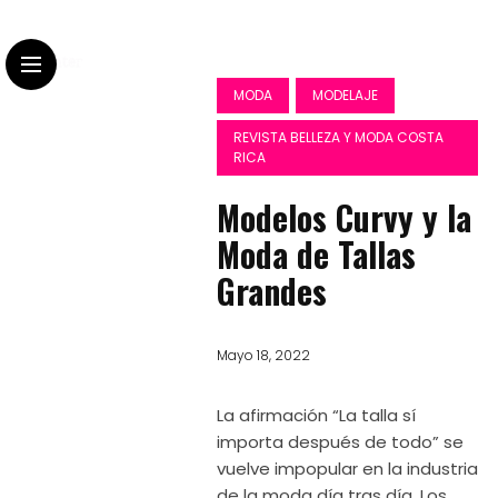
MODA
MODELAJE
REVISTA BELLEZA Y MODA COSTA
RICA
Modelos Curvy y la
Moda de Tallas
Grandes
Mayo 18, 2022
Moda
Tallas
La afirmación “La talla sí
Grandes
importa después de todo” se
Editorial
vuelve impopular en la industria
con
de la moda día tras día. Los