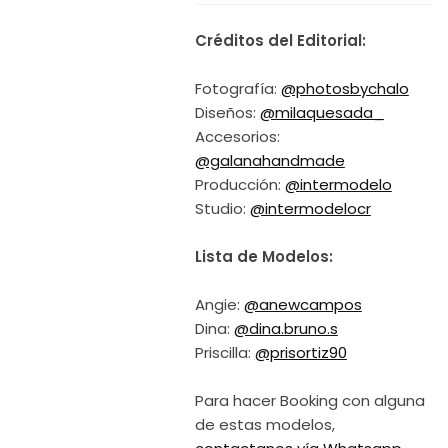
Créditos del Editorial:
Fotografía:
@photosbychalo
Diseños:
@milaquesada_
Accesorios:
@galanahandmade
Producción:
@intermodelo
Studio:
@intermodelocr
Lista de Modelos:
Angie:
@anewcampos
Dina:
@dina.bruno.s
Priscilla:
@prisortiz90
Para hacer Booking con alguna
de estas modelos,