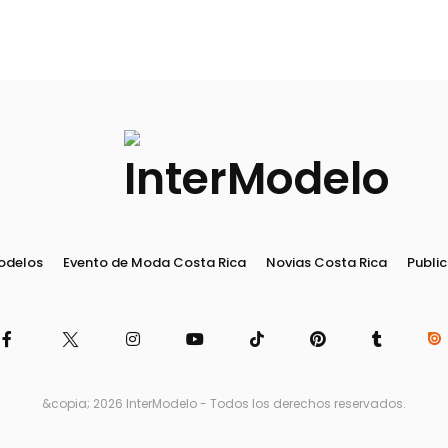
odelos
Evento de Moda Costa Rica
Novias Costa Rica
Public
&copia; 2026 InterModelo - Todos los derechos reservados.