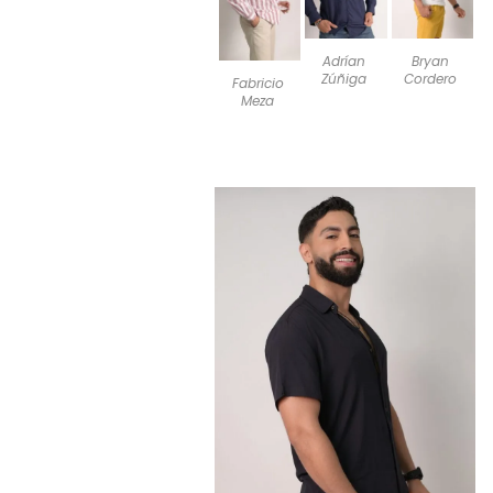
Adrían
Bryan
Zúñiga
Cordero
Fabricio
Meza