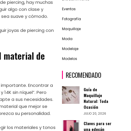
de piercing, hay muchas
uir algo con clase y
Eventos
to sea suave y cómodo.
Fotografía
Maquillaje
uir joyas de piercing con
Moda
Modelaje
 material de
Modelos
RECOMENDADO
 importante. Encontrar a
Guía de
 14K sin níquel”. Pero
Maquillaje
dapte a sus necesidades.
Natural: Toda
l material que mejor se
Ocasión
orezca su personalidad.
JULIO 20, 2026
Claves para ser
gir los materiales y tonos
una edecán