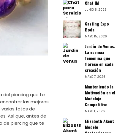
Chat IM
JUNIO 8, 2026
Casting Expo
Boda
MAYO 15, 2026
Jardín de Venus:
La esencia
femenina que
florece en cada
creación
MAYO 7, 2026
Manteniendo la
Motivación en el
 del piercing que te
Modelaje
a encontrar las mejores
Competitivo
 varias fotos de
MAYO 1, 2026
es. Así que, antes de
Elizabeth Akent
o de piercing que te
Modelo
Costarricense