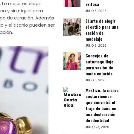
 Lo mejor es elegir
exitosa
o y sin níquel para
JULIO 8, 2026
empo de curación. Además
El arte de elegir
bio y el titanio pueden ser
el estilo para una
ación.
sesión de
modelaje
JULIO 8, 2026
Consejos de
automaquillaje
para sesión de
moda colorida
JULIO 8, 2026
Mestizo: la marca
costarricense
que convirtió el
traje de baño en
una declaración
de identidad
JUNIO 23, 2026