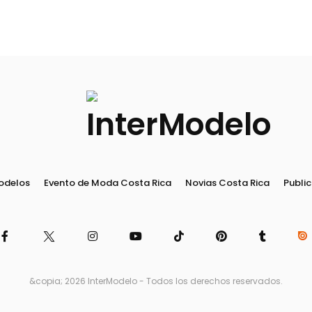
odelos
Evento de Moda Costa Rica
Novias Costa Rica
Public
&copia; 2026 InterModelo - Todos los derechos reservados.