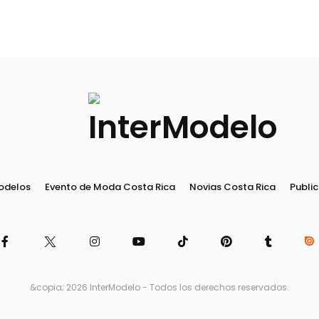
odelos
Evento de Moda Costa Rica
Novias Costa Rica
Public
&copia; 2026 InterModelo - Todos los derechos reservados.