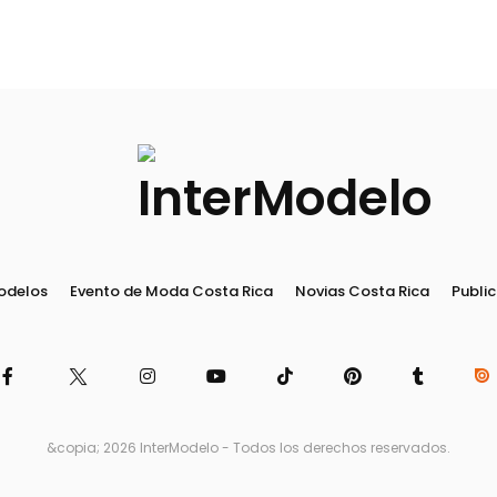
odelos
Evento de Moda Costa Rica
Novias Costa Rica
Public
&copia; 2026 InterModelo - Todos los derechos reservados.