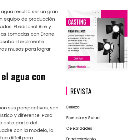
 agua resultó ser un gran
an equipo de producción
os. El editorial Aire y
reas tomadas con Drone
osaba literalmente
tras musas para lograr
 el agua con
REVISTA
Belleza
 son sus perspectivas, son
tico y diferente. Para
Bienestar y Salud
e esta parte del
Celebridades
uadre con la modelo, la
e difícil pero
Entretenimiento