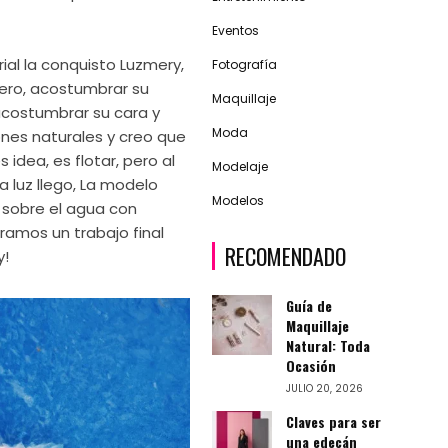
Eventos
ial la conquisto Luzmery,
Fotografía
mero, acostumbrar su
Maquillaje
acostumbrar su cara y
Moda
nes naturales y creo que
s idea, es flotar, pero al
Modelaje
 luz llego, La modelo
Modelos
sobre el agua con
áramos un trabajo final
RECOMENDADO
y!
Guía de
Maquillaje
Natural: Toda
Ocasión
JULIO 20, 2026
Claves para ser
una edecán