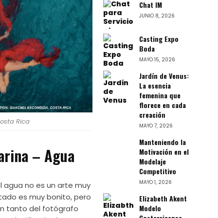
Chat IM
JUNIO 8, 2026
Casting Expo
Boda
MAYO 15, 2026
Jardín de Venus:
La esencia
femenina que
florece en cada
creación
Costa Rica
MAYO 7, 2026
Manteniendo la
arina – Agua
Motivación en el
Modelaje
Competitivo
MAYO 1, 2026
l agua no es un arte muy
ltado es muy bonito, pero
Elizabeth Akent
Modelo
n tanto del fotógrafo
Costarricense