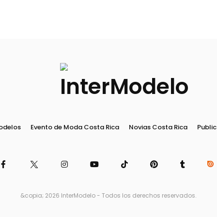
odelos
Evento de Moda Costa Rica
Novias Costa Rica
Public
&copia; 2026 InterModelo - Todos los derechos reservados.