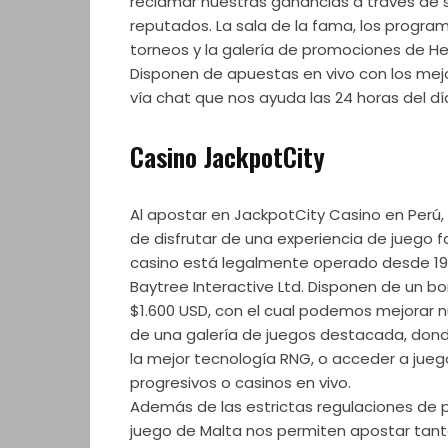
reclamar nuestras ganancias a través de 
reputados. La sala de la fama, los program
torneos y la galería de promociones de He
Disponen de apuestas en vivo con los mejo
vía chat que nos ayuda las 24 horas del dí
Casino JackpotCity
Al apostar en JackpotCity Casino en Perú
de disfrutar de una experiencia de juego 
casino está legalmente operado desde 199
Baytree Interactive Ltd. Disponen de un b
$1.600 USD, con el cual podemos mejorar n
de una galería de juegos destacada, don
la mejor tecnología RNG, o acceder a jue
progresivos o casinos en vivo.
Además de las estrictas regulaciones de pr
juego de Malta nos permiten apostar ta