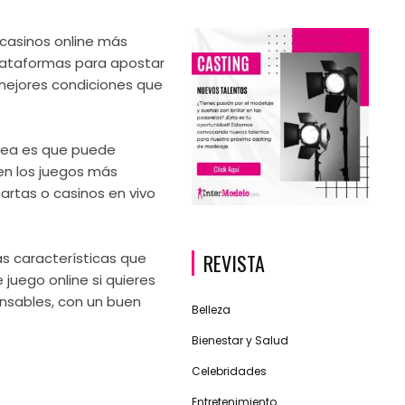
s casinos online más
lataformas para apostar
 mejores condiciones que
ínea es que puede
en los juegos más
artas o casinos en vivo
REVISTA
as características que
juego online si quieres
nsables, con un buen
Belleza
Bienestar y Salud
Celebridades
Entretenimiento