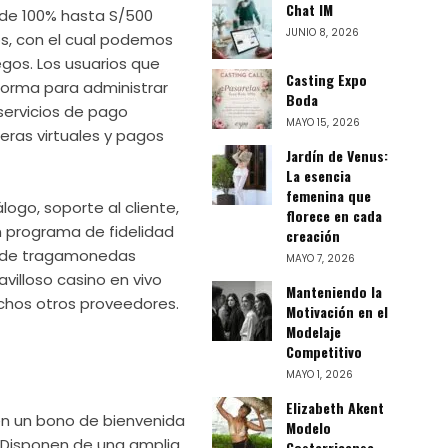
Chat IM
de 100% hasta S/500
JUNIO 8, 2026
s, con el cual podemos
gos. Los usuarios que
Casting Expo
aforma para administrar
Boda
servicios de pago
MAYO 15, 2026
teras virtuales y pagos
Jardín de Venus:
La esencia
femenina que
ogo, soporte al cliente,
florece en cada
n programa de fidelidad
creación
s de tragamonedas
MAYO 7, 2026
avilloso casino en vivo
Manteniendo la
chos otros proveedores.
Motivación en el
Modelaje
Competitivo
MAYO 1, 2026
Elizabeth Akent
en un bono de bienvenida
Modelo
 Disponen de una amplia
Costarricense