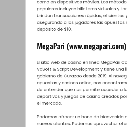
como en dispositivos móviles. Los métod
populares incluyen billeteras virtuales y ta
brindan transacciones rápidas, eficientes 
asegurando a los jugadores las apuestas
depósito de $10.
MegaPari (www.megapari.com) 
El sitio web de casino en línea MegaPari 
VdSoft & Script Development y tiene una l
gobierno de Curazao desde 2019. Al naveg
apuestas y casinos online, nos encontramo
de entender que nos permite acceder a l
deportivos y juegos de casino creados p
el mercado.
Podemos ofrecer un bono de bienvenida d
nuevos clientes. Podemos aprovechar ofer