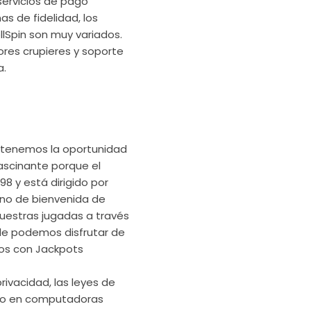
servicios de pago
as de fidelidad, los
llSpin son muy variados.
res crupieres y soporte
a.
, tenemos la oportunidad
fascinante porque el
8 y está dirigido por
ono de bienvenida de
uestras jugadas a través
de podemos disfrutar de
gos con Jackpots
ivacidad, las leyes de
nto en computadoras