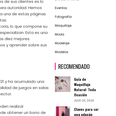
s de sus clientes es lo
 sea autoridad. Hemos
Eventos
da una de estas páginas
Fotografía
tas.
Maquillaje
toria, lo que compone su
especializan. Esta es una
Moda
as diez mejores
Modelaje
os y aprender sobre sus
Modelos
RECOMENDADO
Guía de
21 y ha acumulado una
Maquillaje
ilidad de juegos en salas
Natural: Toda
ector.
Ocasión
JULIO 20, 2026
den realizar
Claves para ser
uede obtener un bono de
una edecán