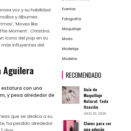
Eventos
rosa voz y su habilidad
ncillos y álbumes
Fotografía
mas’, ‘Moves like
Maquillaje
 This Moment’. Christina
n ícono del pop en su
Moda
s más influyentes del
Modelaje
Modelos
a Aguilera
RECOMENDADO
a estatura con una
Guía de
Maquillaje
cm, y pesa alrededor de
Natural: Toda
Ocasión
JULIO 20, 2026
itness que se dedica a su
Claves para ser
te, ha perdido alrededor
una edecán
7 días.