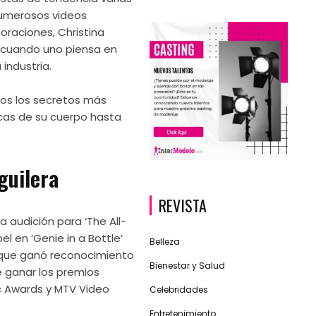
numerosos videos
oraciones, Christina
 cuando uno piensa en
industria.
os los secretos más
icas de su cuerpo hasta
guilera
REVISTA
na audición para ‘The All-
l en ‘Genie in a Bottle’
Belleza
e que ganó reconocimiento
Bienestar y Salud
e ganar los premios
 Awards y MTV Video
Celebridades
Entretenimiento