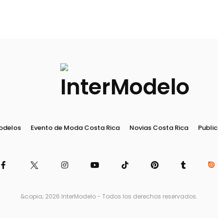
odelos
Evento de Moda Costa Rica
Novias Costa Rica
Public
&copia; 2026 InterModelo - Todos los derechos reservados.