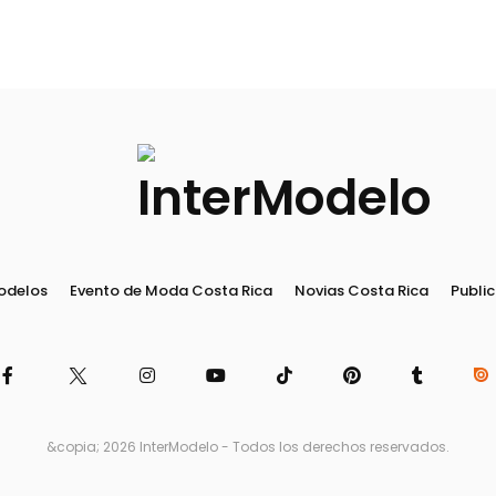
odelos
Evento de Moda Costa Rica
Novias Costa Rica
Public
&copia; 2026 InterModelo - Todos los derechos reservados.