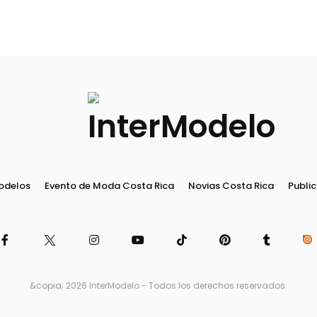
odelos
Evento de Moda Costa Rica
Novias Costa Rica
Public
&copia; 2026 InterModelo - Todos los derechos reservados.