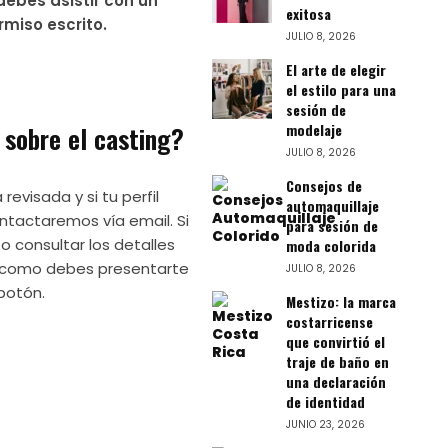
debes asistir con un
exitosa
rmiso escrito.
JULIO 8, 2026
El arte de elegir
el estilo para una
sesión de
modelaje
 sobre el casting?
JULIO 8, 2026
Consejos de
evisada y si tu perfil
automaquillaje
tactaremos vía email. Si
para sesión de
o consultar los detalles
moda colorida
 y como debes presentarte
JULIO 8, 2026
botón.
Mestizo: la marca
costarricense
que convirtió el
traje de baño en
una declaración
de identidad
JUNIO 23, 2026