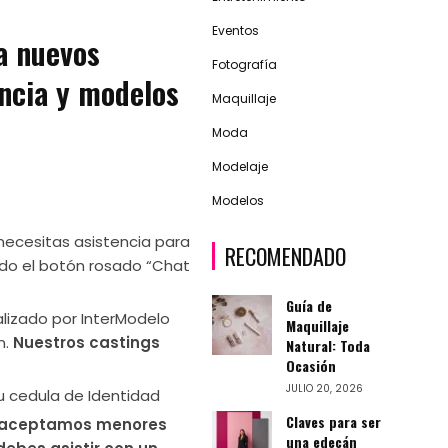
Eventos
a nuevos
Fotografía
encia y modelos
Maquillaje
Moda
Modelaje
Modelos
necesitas asistencia para
RECOMENDADO
do el botón rosado “Chat
Guía de
alizado por InterModelo
Maquillaje
n.
Nuestros castings
Natural: Toda
Ocasión
JULIO 20, 2026
u cedula de Identidad
Claves para ser
aceptamos menores
una edecán