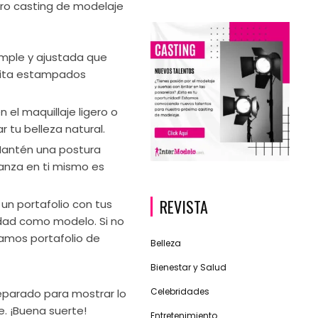
ro casting de modelaje
simple y ajustada que
Evita estampados
n el maquillaje ligero o
r tu belleza natural.
Mantén una postura
ianza en ti mismo es
REVISTA
 un portafolio con tus
idad como modelo. Si no
lamos portafolio de
Belleza
Bienestar y Salud
Celebridades
reparado para mostrar lo
e. ¡Buena suerte!
Entretenimiento