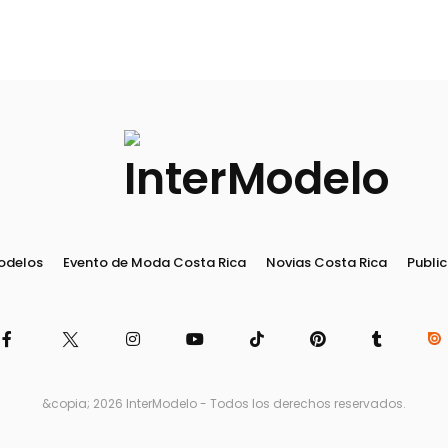
odelos
Evento de Moda Costa Rica
Novias Costa Rica
Public
&copia; 2026 InterModelo - Todos los derechos reservados.