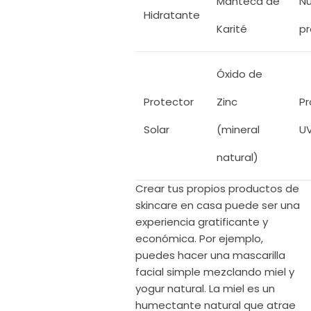
Manteca de
Nu
Hidratante
Karité
p
Óxido de
Protector
Zinc
Pr
Solar
(mineral
U
natural)
Crear tus propios productos de
skincare en casa puede ser una
experiencia gratificante y
económica. Por ejemplo,
puedes hacer una mascarilla
facial simple mezclando miel y
yogur natural. La miel es un
humectante natural que atrae