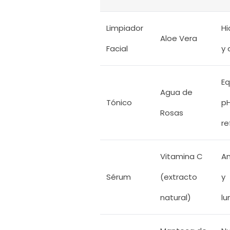
Limpiador
Hi
Aloe Vera
Facial
y 
Eq
Agua de
Tónico
pH
Rosas
re
Vitamina C
An
Sérum
(extracto
y
natural)
lu