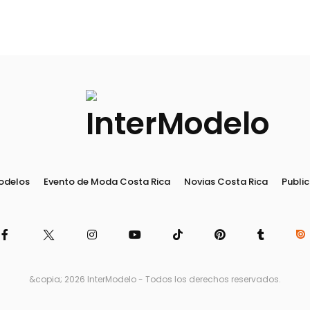
odelos
Evento de Moda Costa Rica
Novias Costa Rica
Public
&copia; 2026 InterModelo - Todos los derechos reservados.