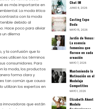
Chat IM
qué es más importante en
JUNIO 8, 2026
ambiental. La moda ética
 contrasta con la moda
Casting Expo
tenible debido al
Boda
. Hace poco para aliviar
MAYO 15, 2026
a un dilema
Jardín de Venus:
La esencia
femenina que
 y la confusión que lo
florece en cada
ces utilicen los términos
creación
 sus consumidores. Para
MAYO 7, 2026
en la moda, los productos
Manteniendo la
anera forma clara y
Motivación en el
e es tan común que causa
Modelaje
Competitivo
 utilizan los expertos en
MAYO 1, 2026
Elizabeth Akent
a innovadoras que están
Modelo
Costarricense