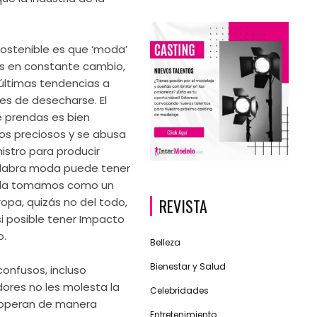
ostenible es que ‘moda’
as en constante cambio,
 últimas tendencias a
s de desecharse. El
e prendas es bien
os preciosos y se abusa
istro para producir
alabra moda puede tener
i la tomamos como un
REVISTA
ropa, quizás no del todo,
i posible tener Impacto
o.
Belleza
Bienestar y Salud
confusos, incluso
ores no les molesta la
Celebridades
 operan de manera
Entretenimiento