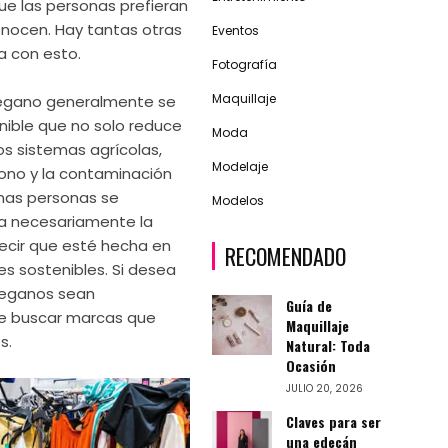
que las personas prefieran
nocen. Hay tantas otras
Eventos
a con esto.
Fotografía
Maquillaje
vegano generalmente se
nible que no solo reduce
Moda
os sistemas agrícolas,
Modelaje
bono y la contaminación
unas personas se
Modelos
a necesariamente la
decir que esté hecha en
RECOMENDADO
es sostenibles. Si desea
veganos sean
Guía de
be buscar marcas que
Maquillaje
s.
Natural: Toda
Ocasión
JULIO 20, 2026
Claves para ser
una edecán