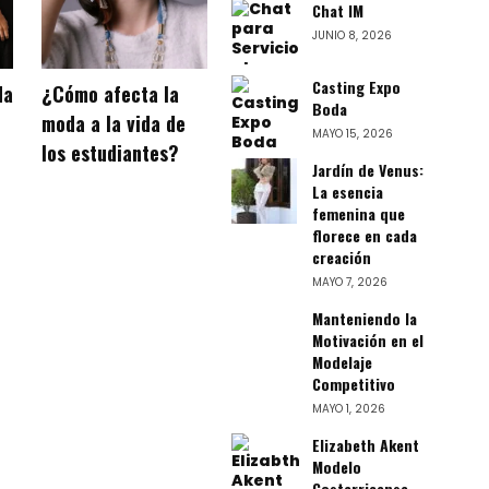
Chat IM
JUNIO 8, 2026
Casting Expo
da
¿Cómo afecta la
Boda
moda a la vida de
MAYO 15, 2026
los estudiantes?
Jardín de Venus:
La esencia
femenina que
florece en cada
creación
MAYO 7, 2026
Manteniendo la
Motivación en el
Modelaje
Competitivo
MAYO 1, 2026
Elizabeth Akent
Modelo
Costarricense