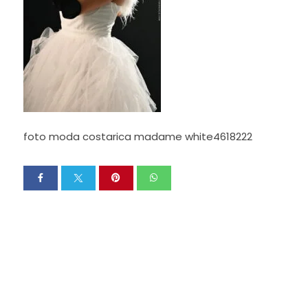
foto moda costarica madame white4618222