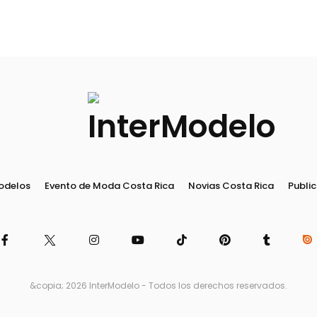
odelos
Evento de Moda Costa Rica
Novias Costa Rica
Public
&copia; 2026 InterModelo - Todos los derechos reservados.