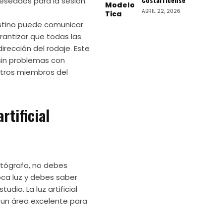
deseados para la sesión.
ABRIL 22, 2026
estino puede comunicar
rantizar que todas las
irección del rodaje. Este
sin problemas con
 otros miembros del
rtificial
otógrafo, no debes
oca luz y debes saber
udio. La luz artificial
 un área excelente para