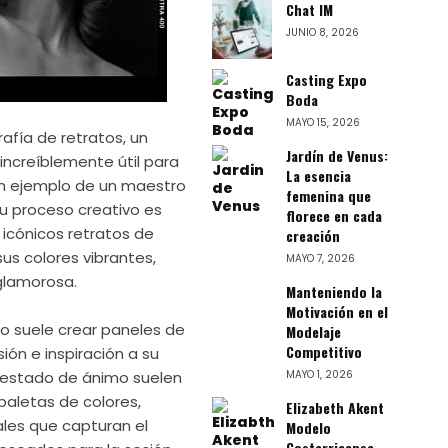
Chat IM
JUNIO 8, 2026
Casting Expo
Boda
MAYO 15, 2026
rafía de retratos, un
Jardín de Venus:
increíblemente útil para
La esencia
. Un ejemplo de un maestro
femenina que
u proceso creativo es
florece en cada
 icónicos retratos de
creación
us colores vibrantes,
MAYO 7, 2026
glamorosa.
Manteniendo la
Motivación en el
no suele crear paneles de
Modelaje
Competitivo
sión e inspiración a su
MAYO 1, 2026
 estado de ánimo suelen
paletas de colores,
Elizabeth Akent
ales que capturan el
Modelo
Costarricense