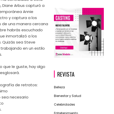
, Diane Arbus capturó a
ntemporánea Annie
ctro y captura a los
s de una manera cercana
ombre habrás escuchado
ue inmortalizó a los
. Quizás sea Steve
 trabajando en un estilo
s.
o que le guste, hay algo
REVISTA
desglosará.
ografía de retratos:
Belleza
nimo
Bienestar y Salud
do sea necesario
to
Celebridades
.
Entretenimiento