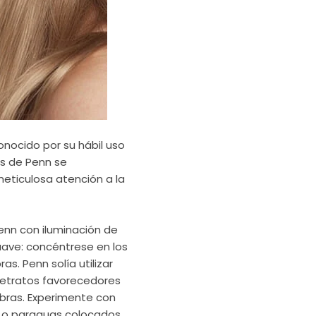
onocido por su hábil uso
tos de Penn se
meticulosa atención a la
Penn con iluminación de
uave: concéntrese en los
as. Penn solía utilizar
 retratos favorecedores
mbras. Experimente con
z o paraguas colocados